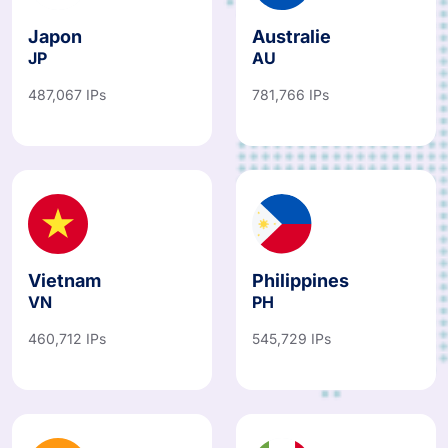
Japon
Australie
JP
AU
487,067 IPs
781,766 IPs
Vietnam
Philippines
VN
PH
460,712 IPs
545,729 IPs