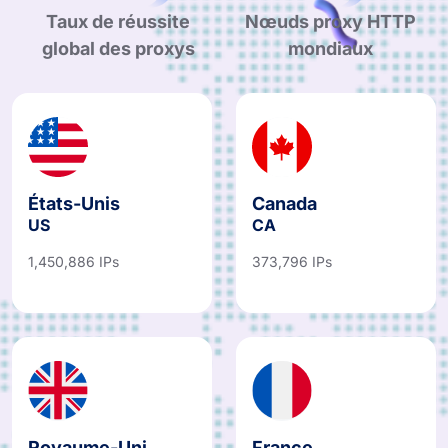
Taux de réussite
Nœuds proxy HTTP
global des proxys
mondiaux
États-Unis
Canada
US
CA
1,450,886 IPs
373,796 IPs
Royaume-Uni
France