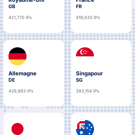
GB
FR
421,770 IPs
418,633 IPs
Allemagne
Singapour
DE
SG
439,883 IPs
393,154 IPs