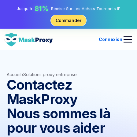
17%
Jusqu'à
De Remise Bonus Sur Les Recharges
25%
Commander
Jusqu'à
Remise Sur Les Achats Statiques IP
81%
Jusqu'à
Remise Sur Les Achats Tournants IP
Connexion
Accueil
Solutions proxy entreprise
Contactez
MaskProxy
Nous sommes là
pour vous aider