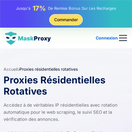
17%
Jusqu'à
De Remise Bonus Sur Les Recharges
25%
Commander
Jusqu'à
Remise Sur Les Achats Statiques IP
81%
Jusqu'à
Remise Sur Les Achats Tournants IP
Connexion
Accueil
Proxies résidentielles rotatives
Proxies Résidentielles
Rotatives
Accédez à de véritables IP résidentielles avec rotation
automatique pour le web scraping, le suivi SEO et la
vérification des annonces.