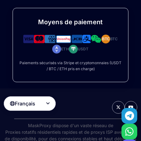
Moyens de paiement
BTC
BTC
ETH
USDT
Paiements sécurisés via Stripe et cryptomonnaies (USDT
/ BTC / ETH pris en charge)
Français

MaskProxy dispose d'un vaste réseau de
Proxies rotatifs résidentiels
rapides et de proxys ISP avec 99%
de disponibilité, pour des connexions stables et haut débit dans