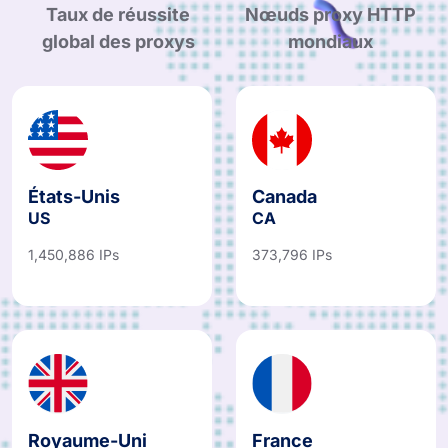
Taux de réussite
Nœuds proxy HTTP
global des proxys
mondiaux
États-Unis
Canada
US
CA
1,450,886 IPs
373,796 IPs
Royaume-Uni
France