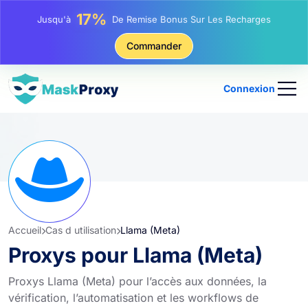
25%
Jusqu'à
Remise Sur Les Achats Statiques IP
81%
Commander
Jusqu'à
Remise Sur Les Achats Tournants IP
Connexion
Accueil
Cas d utilisation
Llama (Meta)
Proxys pour Llama (Meta)
Proxys Llama (Meta) pour l’accès aux données, la
vérification, l’automatisation et les workflows de