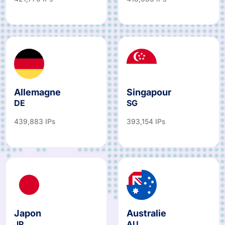
421,770 IPs
418,633 IPs
Allemagne
Singapour
DE
SG
439,883 IPs
393,154 IPs
Japon
Australie