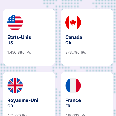
États-Unis
Canada
US
CA
1,450,886 IPs
373,796 IPs
Royaume-Uni
France
GB
FR