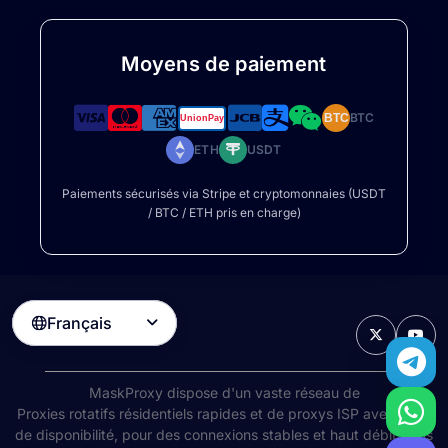
Moyens de paiement
BTC
BTC
ETH
USDT
Paiements sécurisés via Stripe et cryptomonnaies (USDT
/ BTC / ETH pris en charge)
Français

MaskProxy dispose d'un vaste réseau de
Proxies rotatifs résidentiels
rapides et de proxys ISP avec 99%
de disponibilité, pour des connexions stables et haut débit dans