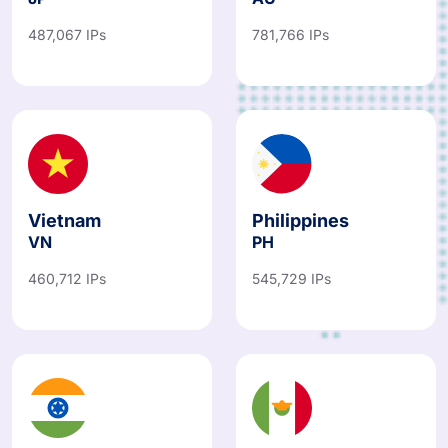
JP
AU
487,067 IPs
781,766 IPs
Vietnam
Philippines
VN
PH
460,712 IPs
545,729 IPs