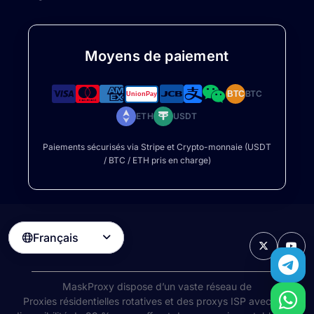
Moyens de paiement
BTC
BTC
ETH
USDT
Paiements sécurisés via Stripe et Crypto-monnaie (USDT
/ BTC / ETH pris en charge)
Français

MaskProxy dispose d’un vaste réseau de
Proxies résidentielles rotatives
et des proxys ISP avec une