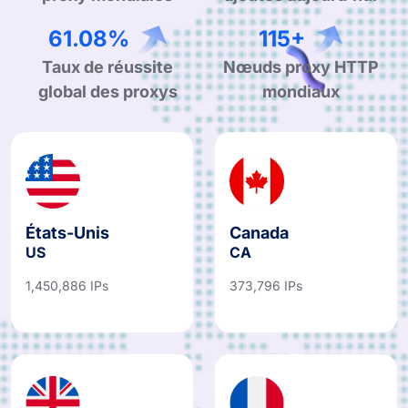
99.90%
190+
Taux de réussite
Nœuds proxy HTTP
global des proxys
mondiaux
États-Unis
Canada
US
CA
1,450,886 IPs
373,796 IPs