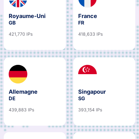
Royaume-Uni
France
GB
FR
421,770 IPs
418,633 IPs
Allemagne
Singapour
DE
SG
439,883 IPs
393,154 IPs