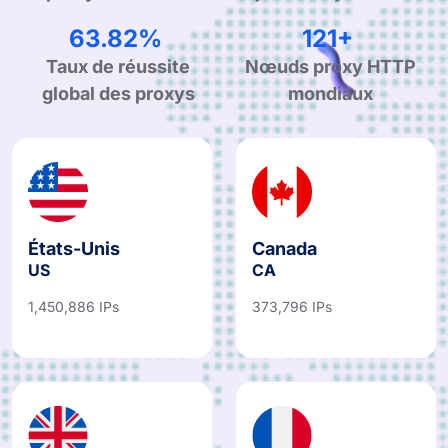
99.90%
190+
Taux de réussite
Nœuds proxy HTTP
global des proxys
mondiaux
États-Unis
Canada
US
CA
1,450,886 IPs
373,796 IPs