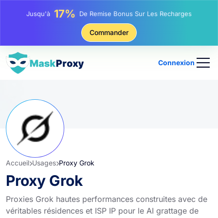
25%
Jusqu'à
Remise Sur Les Achats Statiques IP
81%
Commander
Jusqu'à
Remise Sur Les Achats Tournants IP
Connexion
Accueil
Usages
Proxy Grok
Proxy Grok
Proxies Grok hautes performances construites avec de
véritables résidences et ISP IP pour le AI grattage de