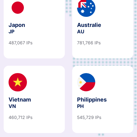
Japon
Australie
JP
AU
487,067 IPs
781,766 IPs
Vietnam
Philippines
VN
PH
460,712 IPs
545,729 IPs