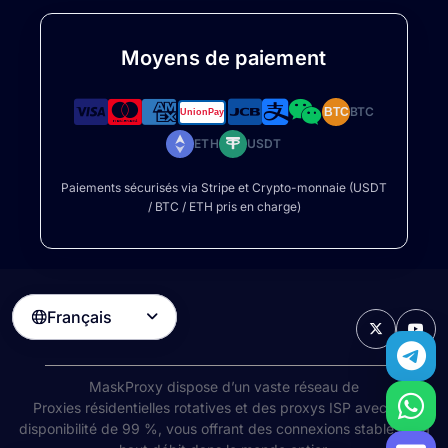
Moyens de paiement
BTC
BTC
ETH
USDT
Paiements sécurisés via Stripe et Crypto-monnaie (USDT
/ BTC / ETH pris en charge)
Français

MaskProxy dispose d’un vaste réseau de
Proxies résidentielles rotatives
et des proxys ISP avec une
disponibilité de 99 %, vous offrant des connexions stables et à