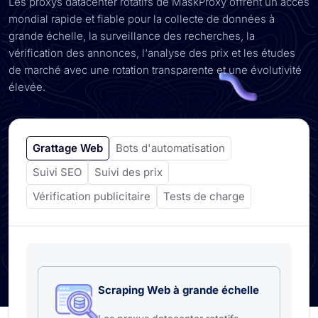
Les proxys datacenter rotatifs de MaskProxy offrent un accès
mondial rapide et fiable pour la collecte de données à
grande échelle, la surveillance des recherches, la
vérification des annonces, l'analyse des prix et les études
de marché avec une rotation transparente et une évolutivité
élevée.
Grattage Web
Bots d'automatisation
Suivi SEO
Suivi des prix
Vérification publicitaire
Tests de charge
Scraping Web à grande échelle