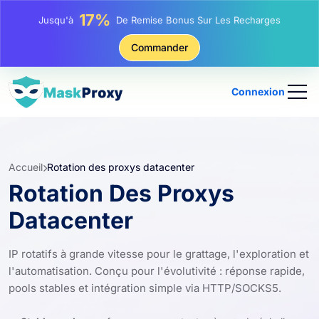
17%
Jusqu'à
De Remise Bonus Sur Les Recharges
25%
Jusqu'à
Remise Sur Les Achats Statiques IP
Commander
81%
Jusqu'à
Remise Sur Les Achats Tournants IP
Connexion
Accueil
Rotation des proxys datacenter
Rotation Des Proxys
Datacenter
IP rotatifs à grande vitesse pour le grattage, l'exploration et
l'automatisation. Conçu pour l'évolutivité : réponse rapide,
pools stables et intégration simple via HTTP/SOCKS5.