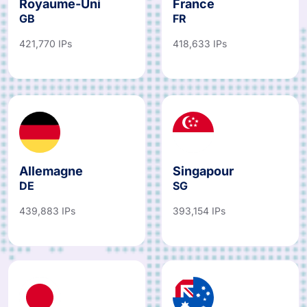
Royaume-Uni
France
GB
FR
421,770 IPs
418,633 IPs
Allemagne
Singapour
DE
SG
439,883 IPs
393,154 IPs