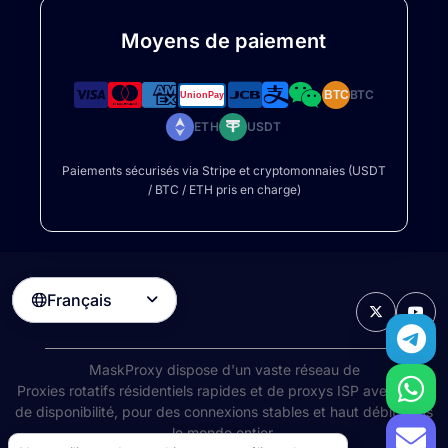
Moyens de paiement
BTC
BTC
ETH
USDT
Paiements sécurisés via Stripe et cryptomonnaies (USDT
/ BTC / ETH pris en charge)
Français

MaskProxy dispose d'un vaste réseau de
Proxies rotatifs résidentiels
rapides et de proxys ISP avec 99%
de disponibilité, pour des connexions stables et haut débit dans
le monde entier.