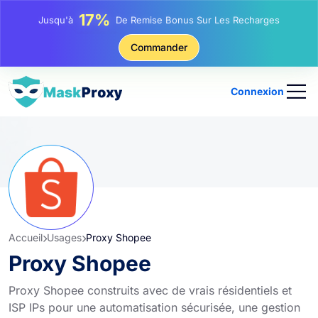
25%
Jusqu'à
Remise Sur Les Achats Statiques IP
81%
Commander
Jusqu'à
Remise Sur Les Achats Tournants IP
Connexion
Accueil
Usages
Proxy Shopee
Proxy Shopee
Proxy Shopee construits avec de vrais résidentiels et
ISP IPs pour une automatisation sécurisée, une gestion