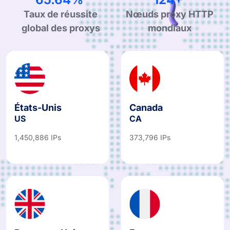
99.90%
190+
Taux de réussite
Nœuds proxy HTTP
global des proxys
mondiaux
États-Unis
Canada
US
CA
1,450,886 IPs
373,796 IPs