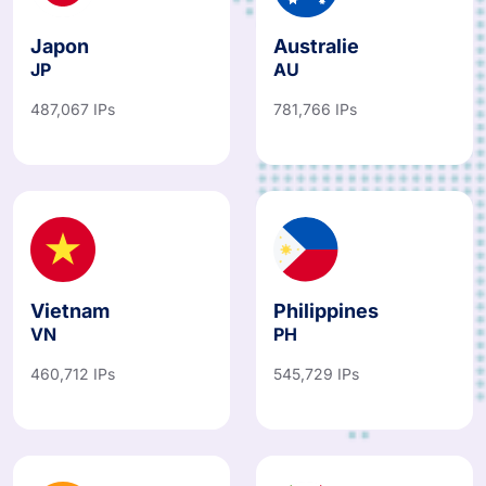
Japon
Australie
JP
AU
487,067 IPs
781,766 IPs
Vietnam
Philippines
VN
PH
460,712 IPs
545,729 IPs