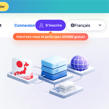
der
Français
t
Connexion
S'inscrire

gratuit
300MB
Inscrivez-vous et participez