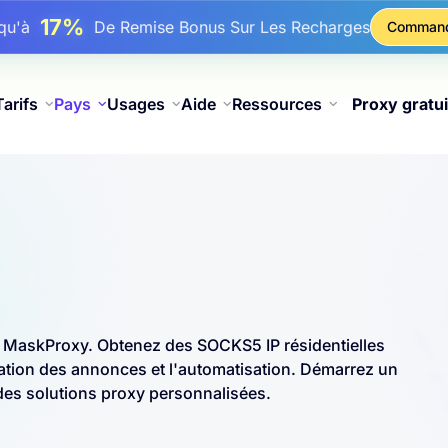
17%
squ'à
De Remise Bonus Sur Les Recharges
Comman
25%
squ'à
Remise Sur Les Achats Statiques IP
81%
squ'à
Remise Sur Les Achats Tournants IP
Tarifs
Pays
Usages
Aide
Ressources
Proxy gratui
 MaskProxy. Obtenez des SOCKS5 IP résidentielles
ication des annonces et l'automatisation. Démarrez un
 des solutions proxy personnalisées.