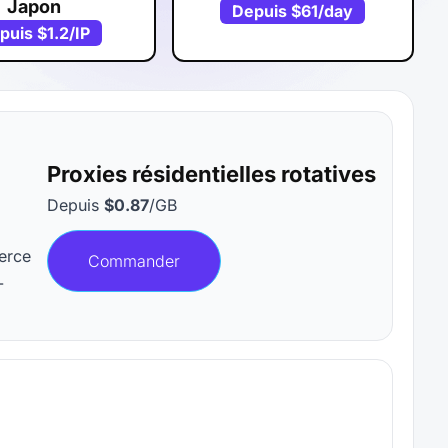
Japon
Depuis
$61
/day
puis
$1.2
/IP
Proxies résidentielles rotatives
Depuis
$0.87
/GB
merce
Commander
-