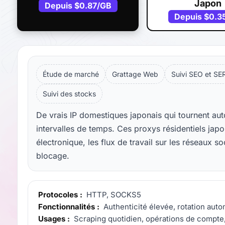
Japon
Depuis
$0.87
/GB
Depuis
$0.3
Étude de marché
Grattage Web
Suivi SEO et SE
Suivi des stocks
De vrais IP domestiques japonais qui tournent au
intervalles de temps. Ces proxys résidentiels ja
électronique, les flux de travail sur les réseaux so
blocage.
Protocoles :
HTTP, SOCKS5
Fonctionnalités :
Authenticité élevée, rotation auto
Usages :
Scraping quotidien, opérations de compte,