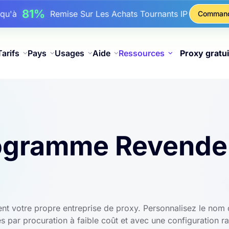
17%
squ'à
De Remise Bonus Sur Les Recharges
Comman
25%
squ'à
Remise Sur Les Achats Statiques IP
81%
squ'à
Remise Sur Les Achats Tournants IP
Tarifs
Pays
Usages
Aide
Ressources
Proxy gratui
ogramme Revendeu
nt votre propre entreprise de proxy. Personnalisez le nom 
 par procuration à faible coût et avec une configuration ra