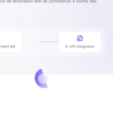
son de facturation afin de commencer à fournir des
yment QR
4. API Intégration