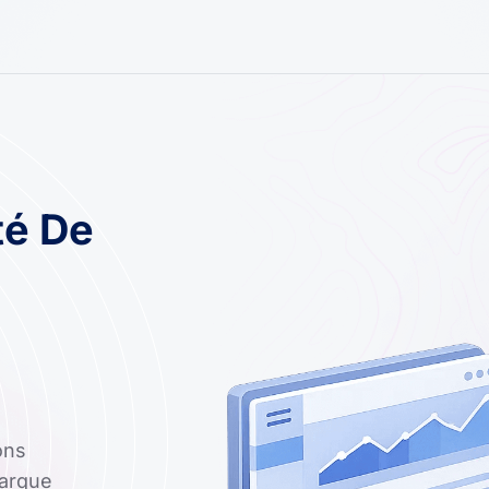
té De
ons
marque