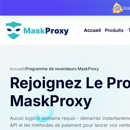
Ju
Ju
Ju
Accueil
Produits
Accueil
Programme de revendeurs MaskProxy
Rejoignez Le Pr
MaskProxy
Aucun logo ni domaine requis - démarrez instantanéme
API et les méthodes de paiement pour lancer vos ventes