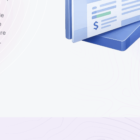
de
e
pre
.