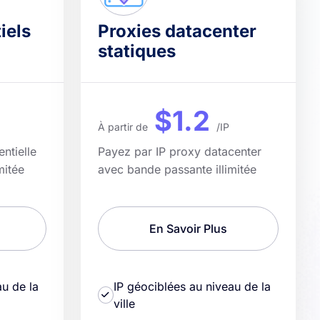
iels
Proxies datacenter
statiques
$1.2
À partir de
/IP
ntielle
Payez par IP proxy datacenter
mitée
avec bande passante illimitée
En Savoir Plus
au de la
IP géociblées au niveau de la
ville