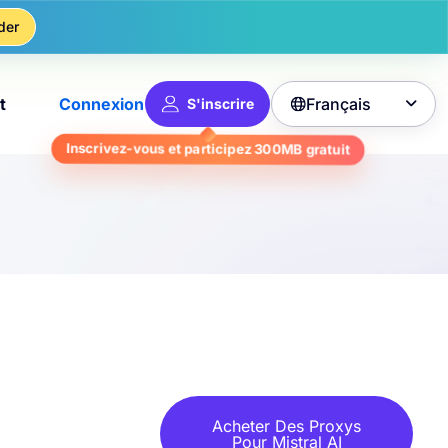
der
Français
t
Connexion
S'inscrire

Inscrivez-vous et participez
300MB
gratuit
Acheter Des Proxys
Pour Mistral AI