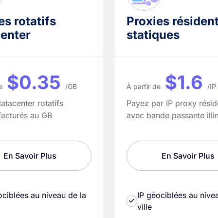
es rotatifs
Proxies résident
enter
statiques
$0.35
$1.6
e
/GB
À partir de
/IP
atacenter rotatifs
Payez par IP proxy réside
facturés au GB
avec bande passante illi
En Savoir Plus
En Savoir Plus
ociblées au niveau de la
IP géociblées au nive
ville