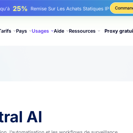
17%
squ'à
De Remise Bonus Sur Les Recharges
Comman
25%
squ'à
Remise Sur Les Achats Statiques IP
81%
squ'à
Remise Sur Les Achats Tournants IP
Tarifs
Pays
Usages
Aide
Ressources
Proxy gratui
ral AI
ion, l’automatisation et les workflows de surveillance.