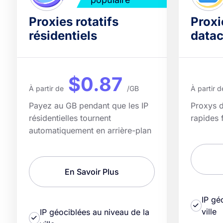
Proxies rotatifs
Proxi
résidentiels
datac
$0.87
À partir de
/GB
À partir d
Payez au GB pendant que les IP
Proxys d
résidentielles tournent
rapides 
automatiquement en arrière-plan
En Savoir Plus
IP gé
ville
IP géociblées au niveau de la