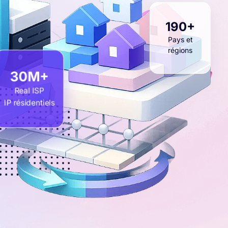
190+
Pays et
régions
30M+
Real ISP
IP résidentiels