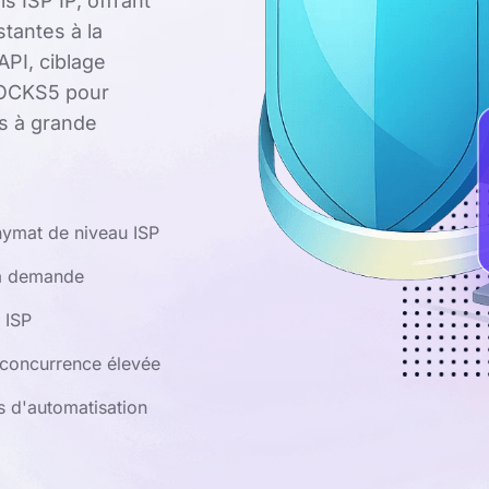
is ISP IP, offrant
tantes à la
API, ciblage
SOCKS5 pour
es à grande
nonymat de niveau ISP
la demande
 ISP
 concurrence élevée
s d'automatisation