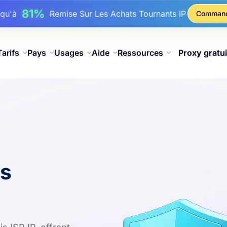
17%
squ'à
De Remise Bonus Sur Les Recharges
Comman
25%
squ'à
Remise Sur Les Achats Statiques IP
81%
squ'à
Remise Sur Les Achats Tournants IP
Tarifs
Pays
Usages
Aide
Ressources
Proxy gratui
es