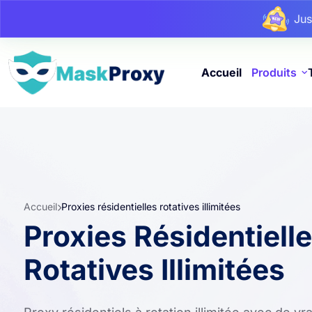
Ju
Ju
Ju
Accueil
Produits
Accueil
Proxies résidentielles rotatives illimitées
Proxies Résidentiell
Rotatives Illimitées