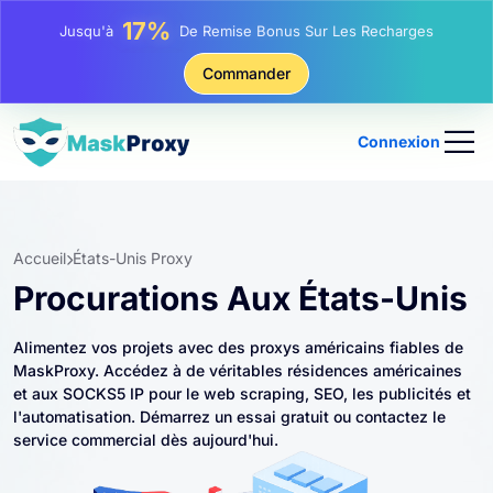
25%
Jusqu'à
Remise Sur Les Achats Statiques IP
81%
Commander
Jusqu'à
Remise Sur Les Achats Tournants IP
Connexion
Accueil
États-Unis Proxy
Procurations Aux États-Unis
Alimentez vos projets avec des proxys américains fiables de
MaskProxy. Accédez à de véritables résidences américaines
et aux SOCKS5 IP pour le web scraping, SEO, les publicités et
l'automatisation. Démarrez un essai gratuit ou contactez le
service commercial dès aujourd'hui.