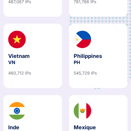
487,067 IPs
781,766 IPs
Vietnam
Philippines
VN
PH
460,712 IPs
545,729 IPs
Inde
Mexique