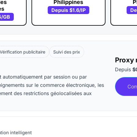
des
Philippines
P
es
Depuis
$1.6
/IP
De
5
/GB
Vérification publicitaire
Suivi des prix
Proxy 
Depuis
$
ent automatiquement par session ou par
enseignements sur le commerce électronique, les
Com
ement des restrictions géolocalisées aux
ion intelligent