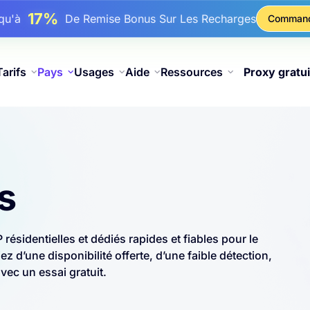
17%
squ'à
De Remise Bonus Sur Les Recharges
Comman
25%
squ'à
Remise Sur Les Achats Statiques IP
81%
squ'à
Remise Sur Les Achats Tournants IP
Tarifs
Pays
Usages
Aide
Ressources
Proxy gratui
s
ésidentielles et dédiés rapides et fiables pour le
z d’une disponibilité offerte, d’une faible détection,
vec un essai gratuit.