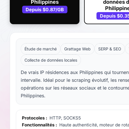
Philippines
données 
Philippin
Depuis
$0.87
/GB
Depuis
$0.3
Étude de marché
Grattage Web
SERP & SEO
Collecte de données locales
De vrais IP résidences aux Philippines qui tourn
intervalle. Idéal pour le scraping évolutif, les r
opérations sur les réseaux sociaux et le contourn
Philippines.
Protocoles :
HTTP, SOCKS5
Fonctionnalités :
Haute authenticité, moteur de rotat