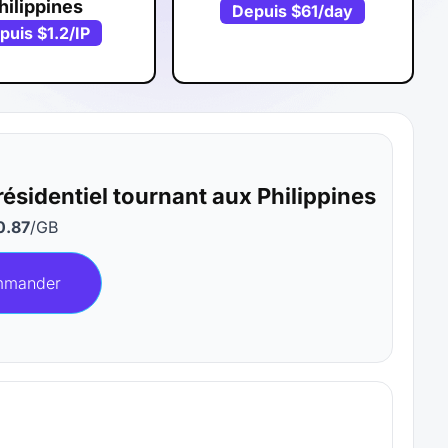
hilippines
Depuis
$61
/day
puis
$1.2
/IP
résidentiel tournant aux Philippines
0.87
/GB
mander