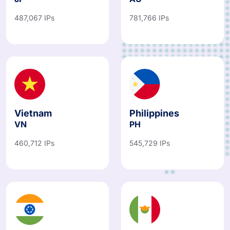
487,067 IPs
781,766 IPs
Vietnam
Philippines
VN
PH
460,712 IPs
545,729 IPs