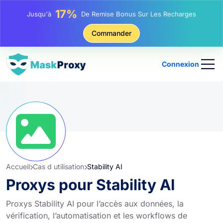
25%
Jusqu'à
Remise Sur Les Achats Statiques IP
81%
Commander
Jusqu'à
Remise Sur Les Achats Tournants IP
Connexion
Accueil
Cas d utilisation
Stability AI
Proxys pour Stability AI
Proxys Stability AI pour l’accès aux données, la
vérification, l’automatisation et les workflows de