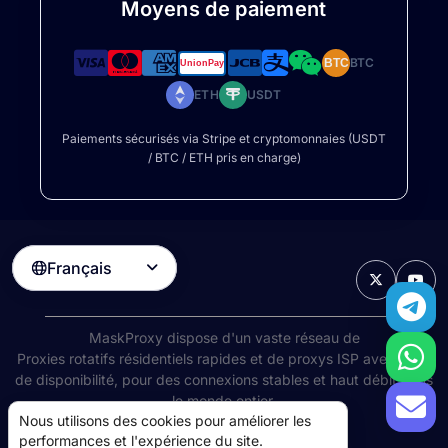
Moyens de paiement
BTC
BTC
ETH
USDT
Paiements sécurisés via Stripe et cryptomonnaies (USDT
/ BTC / ETH pris en charge)
Français

MaskProxy dispose d'un vaste réseau de
Proxies rotatifs résidentiels
rapides et de proxys ISP avec 99%
de disponibilité, pour des connexions stables et haut débit dans
le monde entier.
Nous utilisons des cookies pour améliorer les
©
2026
AIWAY LIMITED. Tous droits réservés.
performances et l'expérience du site.