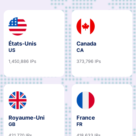
États-Unis
Canada
US
CA
1,450,886 IPs
373,796 IPs
Royaume-Uni
France
GB
FR
421,770 IPs
418,633 IPs