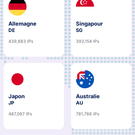
Allemagne
Singapour
DE
SG
439,883 IPs
393,154 IPs
Japon
Australie
JP
AU
487,067 IPs
781,766 IPs