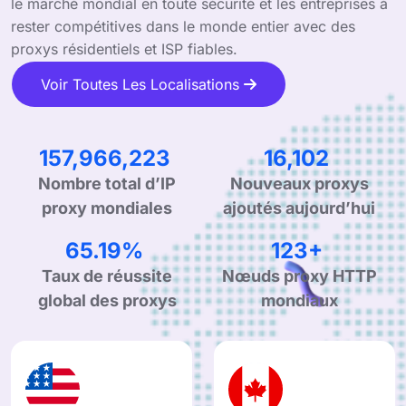
le marché mondial en toute sécurité et les entreprises à
rester compétitives dans le monde entier avec des
proxys résidentiels et ISP fiables.
Voir Toutes Les Localisations
237,084,812
24,167
Nombre total d’IP
Nouveaux proxys
proxy mondiales
ajoutés aujourd’hui
99.90%
190+
Taux de réussite
Nœuds proxy HTTP
global des proxys
mondiaux