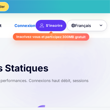
der
Français
t
Connexion
S'inscrire

Inscrivez-vous et participez
300MB
gratuit
s Statiques
es performances. Connexions haut débit, sessions