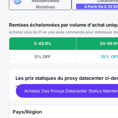
Résidentielles
Datacente
Rotatives
À Partir De 0,35 $
À Partir De 0,51 $/Go
Remises échelonnées par volume d'achat uniq
Achetez plus de IP en une seule commande pour débloquer des
5-49 IPs
50-99 IP
5% OFF
10% OF
Les prix statiques du proxy datacenter ci-de
Achetez Des Proxys Datacenter Statics Mainte