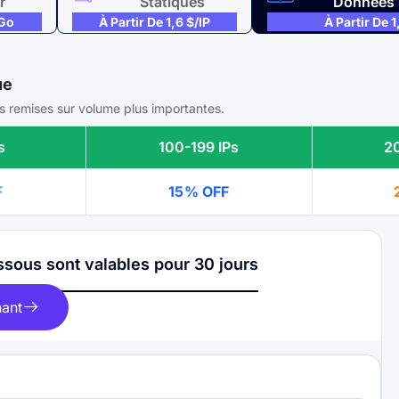
r
Statiques
Données 
/Go
À Partir De 1,6 $/IP
À Partir De 1
ue
 remises sur volume plus importantes.
s
100-199 IPs
2
F
15% OFF
ssous sont valables pour 30 jours
nant