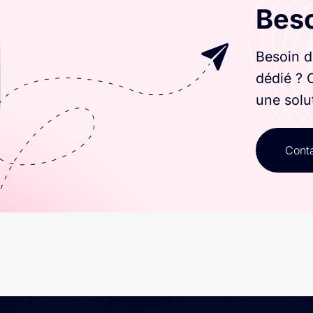
Beso
Besoin d
dédié ? 
une solu
Cont