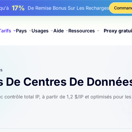
17%
squ'à
De Remise Bonus Sur Les Recharges
Comman
25%
squ'à
Remise Sur Les Achats Statiques IP
81%
squ'à
Remise Sur Les Achats Tournants IP
Tarifs
Pays
Usages
Aide
Ressources
Proxy gratui
es
ys De Centres De Donnée
contrôle total IP, à partir de 1,2 $/IP et optimisés pour l