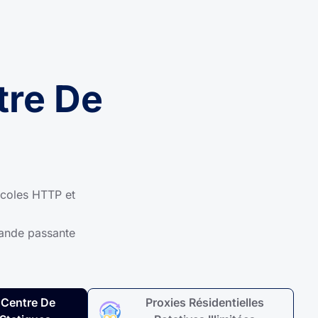
tre De
ocoles HTTP et
bande passante
 Centre De
Proxies Résidentielles