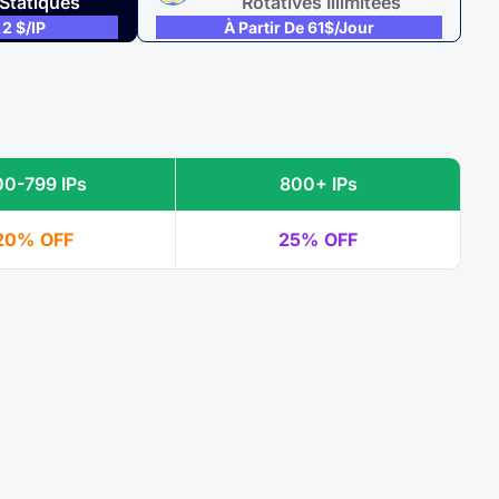
Statiques
Rotatives Illimitées
,2 $/IP
À Partir De 61$/jour
00-799 IPs
800+ IPs
20% OFF
25% OFF