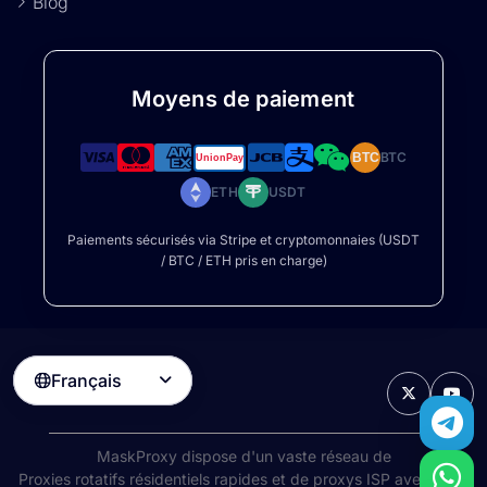
Blog
Moyens de paiement
BTC
BTC
ETH
USDT
Paiements sécurisés via Stripe et cryptomonnaies (USDT
/ BTC / ETH pris en charge)
Français

MaskProxy dispose d'un vaste réseau de
Proxies rotatifs résidentiels
rapides et de proxys ISP avec 99%