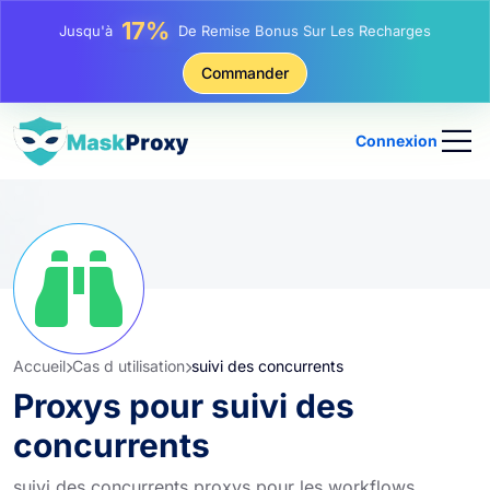
25%
Jusqu'à
Remise Sur Les Achats Statiques IP
81%
Commander
Jusqu'à
Remise Sur Les Achats Tournants IP
Connexion
Accueil
Cas d utilisation
suivi des concurrents
Proxys pour suivi des
concurrents
suivi des concurrents proxys pour les workflows