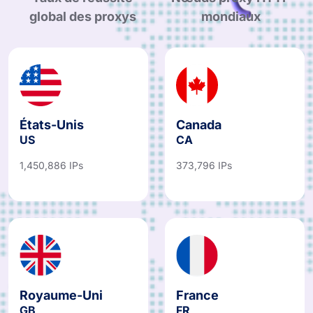
global des proxys
mondiaux
États-Unis
Canada
US
CA
1,450,886 IPs
373,796 IPs
Royaume-Uni
France
GB
FR