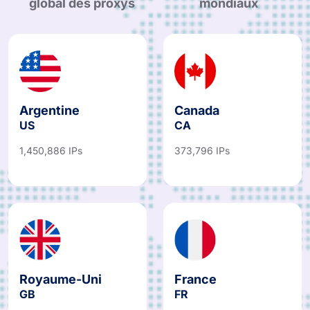
global des proxys
mondiaux
Argentine
Canada
US
CA
1,450,886 IPs
373,796 IPs
Royaume-Uni
France
GB
FR