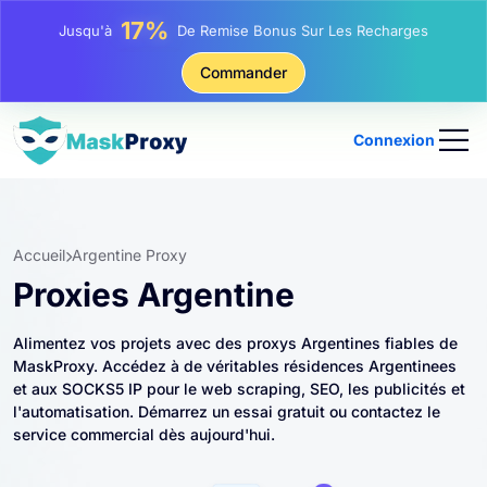
25%
Jusqu'à
Remise Sur Les Achats Statiques IP
81%
Commander
Jusqu'à
Remise Sur Les Achats Tournants IP
Connexion
Accueil
Argentine Proxy
Proxies Argentine
Alimentez vos projets avec des proxys Argentines fiables de
MaskProxy. Accédez à de véritables résidences Argentinees
et aux SOCKS5 IP pour le web scraping, SEO, les publicités et
l'automatisation. Démarrez un essai gratuit ou contactez le
service commercial dès aujourd'hui.