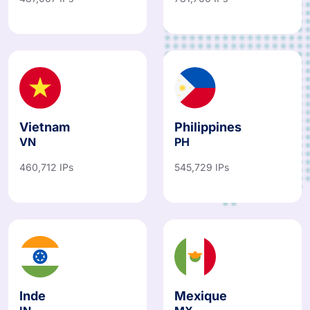
487,067 IPs
781,766 IPs
Vietnam
Philippines
VN
PH
460,712 IPs
545,729 IPs
Inde
Mexique