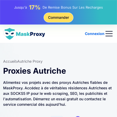
25%
Jusqu'à
Remise Sur Les Achats Statiques IP
81%
Commander
Jusqu'à
Remise Sur Les Achats Tournants IP
Connexion
Accueil
Autriche Proxy
Proxies Autriche
Alimentez vos projets avec des proxys Autriches fiables de
MaskProxy. Accédez à de véritables résidences Autrichees et
aux SOCKS5 IP pour le web scraping, SEO, les publicités et
l'automatisation. Démarrez un essai gratuit ou contactez le
service commercial dès aujourd'hui.