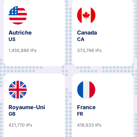
Autriche
Canada
US
CA
1,450,886 IPs
373,796 IPs
Royaume-Uni
France
GB
FR
421,770 IPs
418,633 IPs