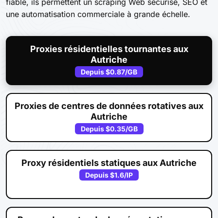
fiable, ils permettent un scraping Web sécurisé, SEO et
une automatisation commerciale à grande échelle.
Proxies résidentielles tournantes aux
Autriche
Depuis
$0.87
/GB
Proxies de centres de données rotatives aux
Autriche
Depuis
$0.35
/GB
Proxy résidentiels statiques aux Autriche
Depuis
$1.6
/IP