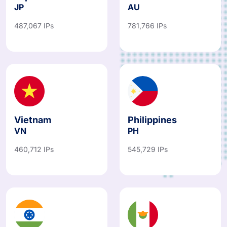
Japon
Australie
JP
AU
487,067 IPs
781,766 IPs
Vietnam
Philippines
VN
PH
460,712 IPs
545,729 IPs