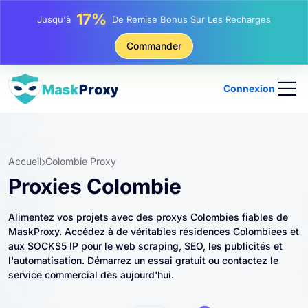
25%
Jusqu'à
Remise Sur Les Achats Statiques IP
81%
Commander
Jusqu'à
Remise Sur Les Achats Tournants IP
Connexion
Accueil
Colombie Proxy
Proxies Colombie
Alimentez vos projets avec des proxys Colombies fiables de
MaskProxy. Accédez à de véritables résidences Colombiees et
aux SOCKS5 IP pour le web scraping, SEO, les publicités et
l'automatisation. Démarrez un essai gratuit ou contactez le
service commercial dès aujourd'hui.