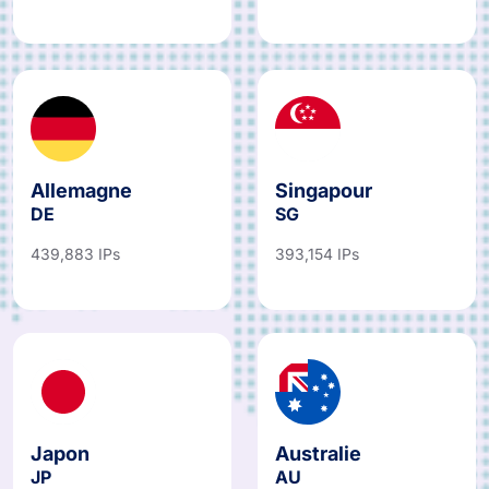
421,770 IPs
418,633 IPs
Allemagne
Singapour
DE
SG
439,883 IPs
393,154 IPs