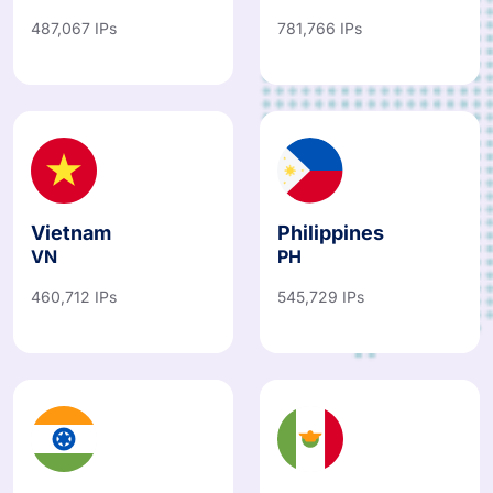
Japon
Australie
JP
AU
487,067 IPs
781,766 IPs
Vietnam
Philippines
VN
PH
460,712 IPs
545,729 IPs