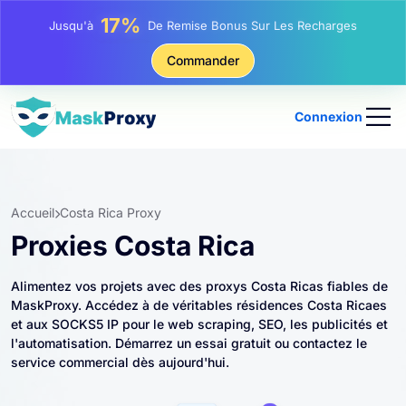
25%
Jusqu'à
Remise Sur Les Achats Statiques IP
81%
Commander
Jusqu'à
Remise Sur Les Achats Tournants IP
Connexion
Accueil
Costa Rica Proxy
Proxies Costa Rica
Alimentez vos projets avec des proxys Costa Ricas fiables de
MaskProxy. Accédez à de véritables résidences Costa Ricaes
et aux SOCKS5 IP pour le web scraping, SEO, les publicités et
l'automatisation. Démarrez un essai gratuit ou contactez le
service commercial dès aujourd'hui.