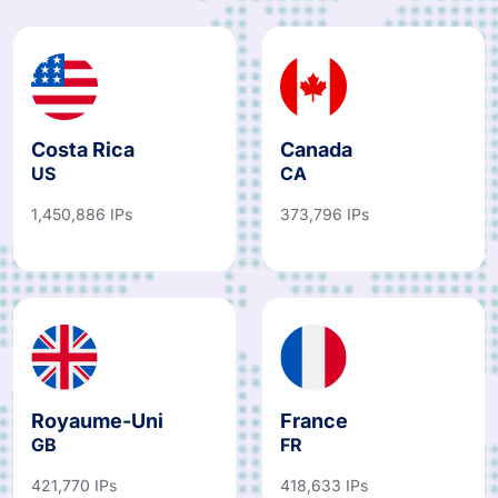
global des proxys
mondiaux
Costa Rica
Canada
US
CA
1,450,886 IPs
373,796 IPs
Royaume-Uni
France
GB
FR