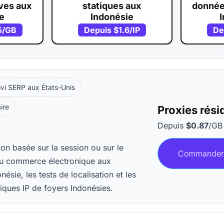
ves aux
statiques aux
donnée
e
Indonésie
5
/GB
Depuis
$1.6
/IP
De
ivi SERP aux États-Unis
aire
Proxies rési
Depuis
$0.87
/GB
ion basée sur la session ou sur le
Commander
 du commerce électronique aux
sie, les tests de localisation et les
iques IP de foyers Indonésies.