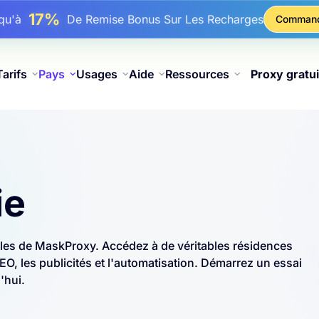
25%
squ'à
Remise Sur Les Achats Statiques IP
Comman
81%
squ'à
Remise Sur Les Achats Tournants IP
Tarifs
Pays
Usages
Aide
Ressources
Proxy gratui
ie
bles de MaskProxy. Accédez à de véritables résidences
O, les publicités et l'automatisation. Démarrez un essai
'hui.