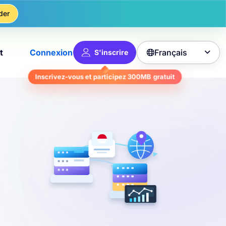
der
Français
t
Connexion
S'inscrire

Inscrivez-vous et participez
300MB
gratuit