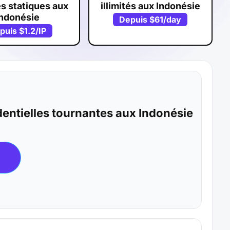
s statiques aux
illimités aux Indonésie
Indonésie
Depuis
$61
/day
puis
$1.2
/IP
dentielles tournantes aux Indonésie