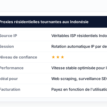
Proxies résidentielles tournantes aux Indonésie
ésie
Source IP
Véritables ISP résidentiels In
Session
Rotation automatique IP par d
nésie
Niveau de confiance
★★★
Performance
Vitesse stable optimisée pour 
Idéal pour
Web scraping, surveillance SE
Facturation
Payez en fonction de l'utilisat