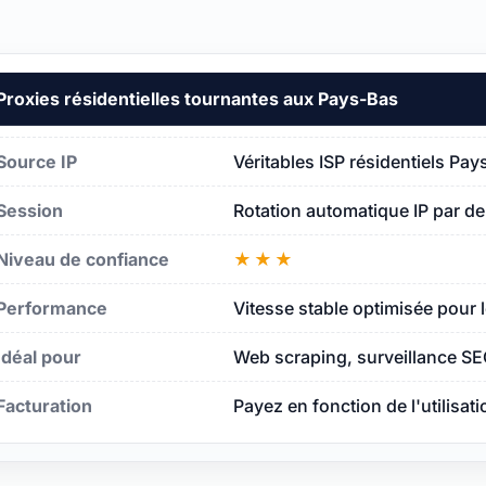
Proxies résidentielles tournantes aux Pays-Bas
Bas
Source IP
Véritables ISP résidentiels Pa
Session
Rotation automatique IP par d
s-Bas
Niveau de confiance
★★★
Performance
Vitesse stable optimisée pour 
Idéal pour
Web scraping, surveillance SE
Facturation
Payez en fonction de l'utilisat