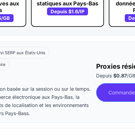
ves aux
statiques aux Pays-Bas
donnée
s
Depuis
$1.6
/IP
5
/GB
De
ivi SERP aux États-Unis
aire
Proxies rés
Depuis
$0.87
/G
ion basée sur la session ou sur le temps.
Commande
merce électronique aux Pays-Bas, la
s de localisation et les environnements
ers Pays-Bass.