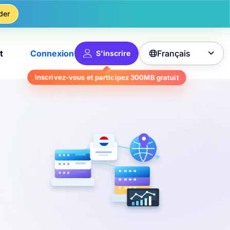
der
Français
t
Connexion
S'inscrire

gratuit
300MB
Inscrivez-vous et participez