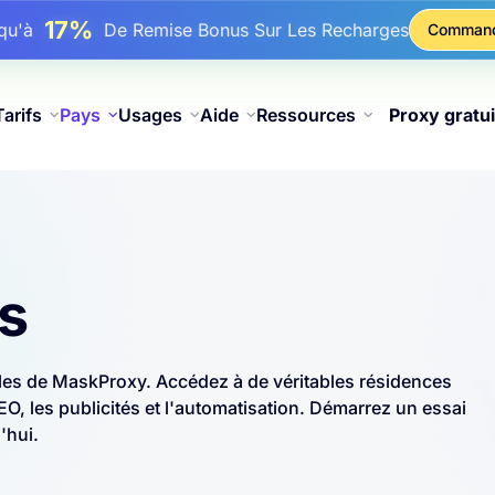
17%
squ'à
De Remise Bonus Sur Les Recharges
Comman
25%
squ'à
Remise Sur Les Achats Statiques IP
81%
squ'à
Remise Sur Les Achats Tournants IP
Tarifs
Pays
Usages
Aide
Ressources
Proxy gratui
s
les de MaskProxy. Accédez à de véritables résidences
, les publicités et l'automatisation. Démarrez un essai
'hui.