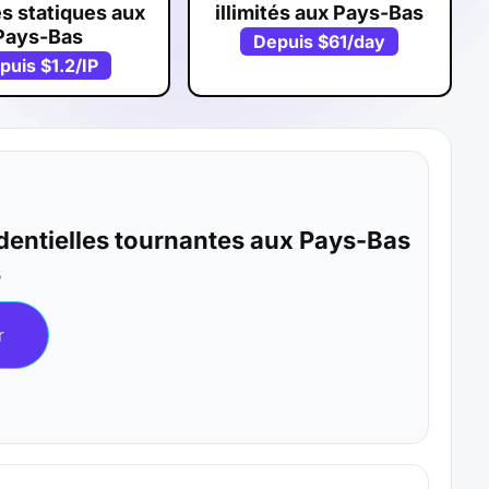
s statiques aux
illimités aux Pays-Bas
Pays-Bas
Depuis
$61
/day
puis
$1.2
/IP
identielles tournantes aux Pays-Bas
B
r