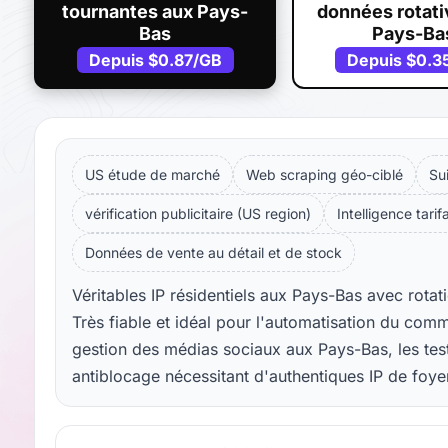
tournantes aux Pays-
données rotati
Bas
Pays-Ba
Depuis
$0.87
/GB
Depuis
$0.3
US étude de marché
Web scraping géo-ciblé
Su
vérification publicitaire (US region)
Intelligence tarif
Données de vente au détail et de stock
Véritables IP résidentiels aux Pays-Bas avec rotat
Très fiable et idéal pour l'automatisation du com
gestion des médias sociaux aux Pays-Bas, les test
antiblocage nécessitant d'authentiques IP de foy