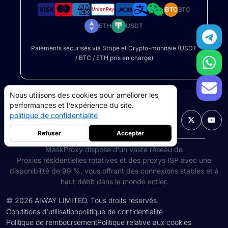
BTC
BTC
ETH
USDT
Paiements sécurisés via Stripe et Crypto-monnaie (USDT
/ BTC / ETH pris en charge)
Nous utilisons des cookies pour améliorer les
performances et l'expérience du site.
politique de confidentialité
Français

Refuser
Accepter
MaskProxy dispose d’un vaste réseau de
Proxies résidentielles rotatives
et des proxys ISP avec une
disponibilité de 99 %, vous offrant des connexions stables et à
proxys résidentiels
5GB
-
$9
haut débit dans le monde entier.
Proxys de centre de données
10GB
-
$5
©
2026
AIWAY LIMITED. Tous droits réservés.
Conditions d'utilisation
politique de confidentialité
->
Politique de remboursement
Politique relative aux cookies