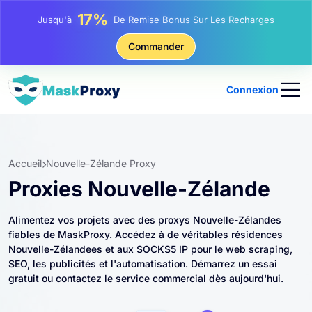
25%
Jusqu'à
Remise Sur Les Achats Statiques IP
81%
Commander
Jusqu'à
Remise Sur Les Achats Tournants IP
Connexion
Accueil
Nouvelle-Zélande Proxy
Proxies Nouvelle-Zélande
Alimentez vos projets avec des proxys Nouvelle-Zélandes
fiables de MaskProxy. Accédez à de véritables résidences
Nouvelle-Zélandees et aux SOCKS5 IP pour le web scraping,
SEO, les publicités et l'automatisation. Démarrez un essai
gratuit ou contactez le service commercial dès aujourd'hui.