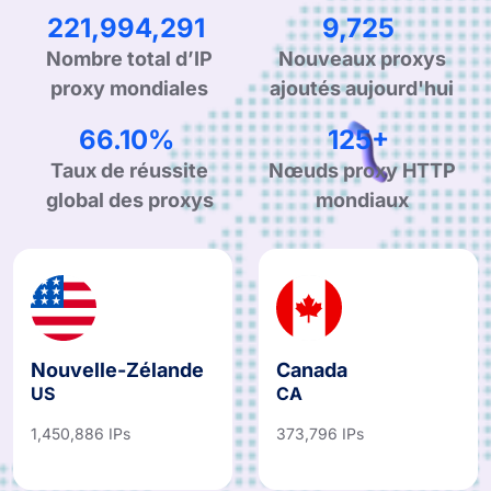
333,181,827
14,597
Nombre total d’IP
Nouveaux proxys
proxy mondiales
ajoutés aujourd'hui
99.90%
190+
Taux de réussite
Nœuds proxy HTTP
global des proxys
mondiaux
Nouvelle-Zélande
Canada
US
CA
1,450,886 IPs
373,796 IPs