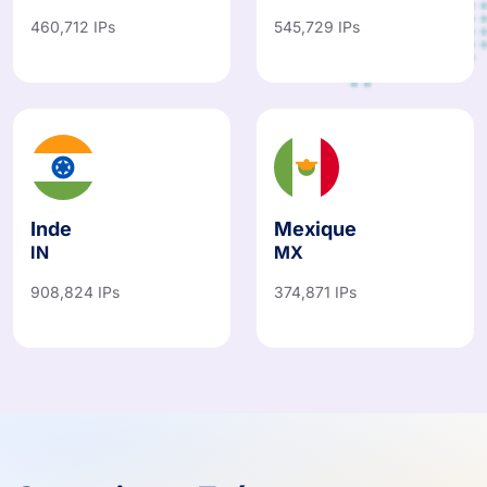
460,712 IPs
545,729 IPs
Inde
Mexique
IN
MX
908,824 IPs
374,871 IPs