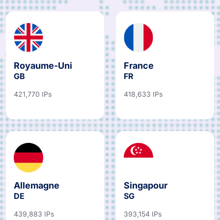
Royaume-Uni
France
GB
FR
421,770 IPs
418,633 IPs
Allemagne
Singapour
DE
SG
439,883 IPs
393,154 IPs