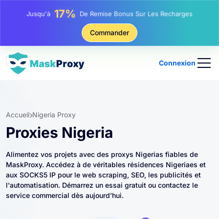
25%
Jusqu'à
Remise Sur Les Achats Statiques IP
81%
Commander
Jusqu'à
Remise Sur Les Achats Tournants IP
Connexion
Accueil
Nigeria Proxy
Proxies Nigeria
Alimentez vos projets avec des proxys Nigerias fiables de
MaskProxy. Accédez à de véritables résidences Nigeriaes et
aux SOCKS5 IP pour le web scraping, SEO, les publicités et
l'automatisation. Démarrez un essai gratuit ou contactez le
service commercial dès aujourd'hui.