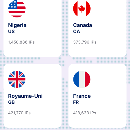
Nigeria
Canada
US
CA
1,450,886 IPs
373,796 IPs
Royaume-Uni
France
GB
FR
421,770 IPs
418,633 IPs