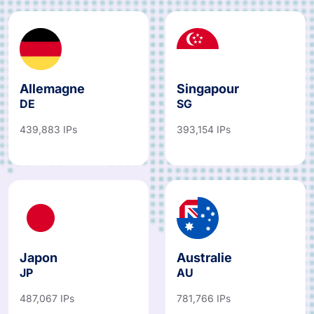
Allemagne
Singapour
DE
SG
439,883 IPs
393,154 IPs
Japon
Australie
JP
AU
487,067 IPs
781,766 IPs