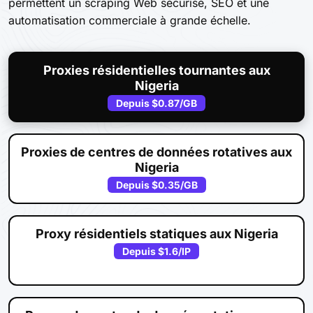
permettent un scraping Web sécurisé, SEO et une
automatisation commerciale à grande échelle.
Proxies résidentielles tournantes aux
Nigeria
Depuis
$0.87
/GB
Proxies de centres de données rotatives aux
Nigeria
Depuis
$0.35
/GB
Proxy résidentiels statiques aux Nigeria
Depuis
$1.6
/IP