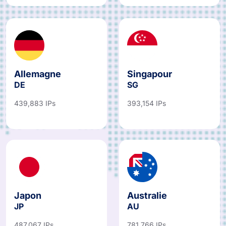
Allemagne
Singapour
DE
SG
439,883 IPs
393,154 IPs
Japon
Australie
JP
AU