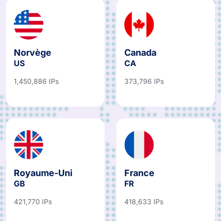
Norvège
Canada
US
CA
1,450,886 IPs
373,796 IPs
Royaume-Uni
France
GB
FR
421,770 IPs
418,633 IPs