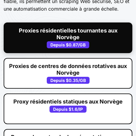
fiable, ils permettent un scraping Web sécurisé, SEO et
une automatisation commerciale à grande échelle.
Proxies résidentielles tournantes aux
Norvège
Depuis
$0.87
/GB
Proxies de centres de données rotatives aux
Norvège
Depuis
$0.35
/GB
Proxy résidentiels statiques aux Norvège
Depuis
$1.6
/IP