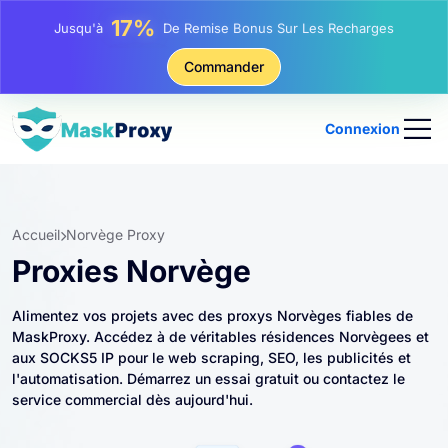
25%
Jusqu'à
Remise Sur Les Achats Statiques IP
81%
Commander
Jusqu'à
Remise Sur Les Achats Tournants IP
Connexion
Accueil
Norvège Proxy
Proxies Norvège
Alimentez vos projets avec des proxys Norvèges fiables de
MaskProxy. Accédez à de véritables résidences Norvègees et
aux SOCKS5 IP pour le web scraping, SEO, les publicités et
l'automatisation. Démarrez un essai gratuit ou contactez le
service commercial dès aujourd'hui.