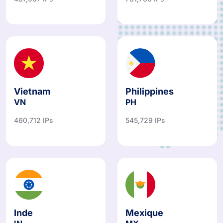
487,067 IPs
781,766 IPs
Vietnam
Philippines
VN
PH
460,712 IPs
545,729 IPs