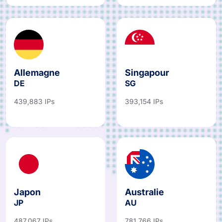
Allemagne
Singapour
DE
SG
439,883 IPs
393,154 IPs
Japon
Australie
JP
AU