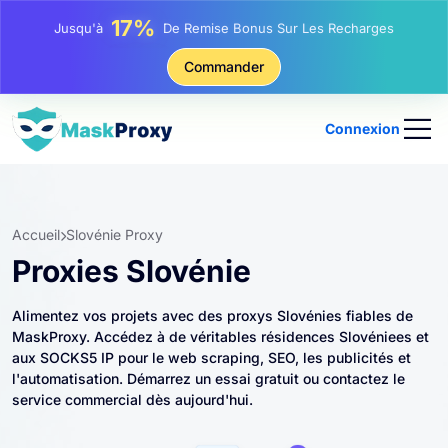
25%
Jusqu'à
Remise Sur Les Achats Statiques IP
81%
Commander
Jusqu'à
Remise Sur Les Achats Tournants IP
Connexion
Accueil
Slovénie Proxy
Proxies Slovénie
Alimentez vos projets avec des proxys Slovénies fiables de
MaskProxy. Accédez à de véritables résidences Slovéniees et
aux SOCKS5 IP pour le web scraping, SEO, les publicités et
l'automatisation. Démarrez un essai gratuit ou contactez le
service commercial dès aujourd'hui.