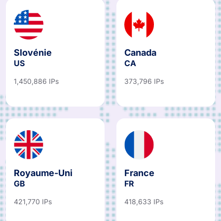
Slovénie
Canada
US
CA
1,450,886 IPs
373,796 IPs
Royaume-Uni
France
GB
FR
421,770 IPs
418,633 IPs