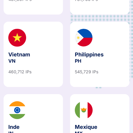
487,067 IPs
781,766 IPs
Vietnam
Philippines
VN
PH
460,712 IPs
545,729 IPs