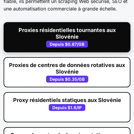
fiable, ils permettent un scraping Web sécurisé, SEO et
une automatisation commerciale à grande échelle.
Proxies résidentielles tournantes aux
Slovénie
Depuis
$0.87
/GB
Proxies de centres de données rotatives aux
Slovénie
Depuis
$0.35
/GB
Proxy résidentiels statiques aux Slovénie
Depuis
$1.6
/IP