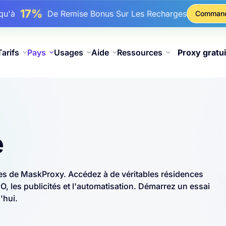
25%
squ'à
Remise Sur Les Achats Statiques IP
Comman
81%
squ'à
Remise Sur Les Achats Tournants IP
Tarifs
Pays
Usages
Aide
Ressources
Proxy gratui
e
es de MaskProxy. Accédez à de véritables résidences
 les publicités et l'automatisation. Démarrez un essai
'hui.