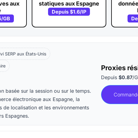
ves aux
statiques aux Espagne
donnée
e
Depuis
$1.6
/IP
5
/GB
De
ivi SERP aux États-Unis
aire
Proxies ré
Depuis
$0.87
/
on basée sur la session ou sur le temps.
Command
merce électronique aux Espagne, la
 de localisation et les environnements
ers Espagnes.