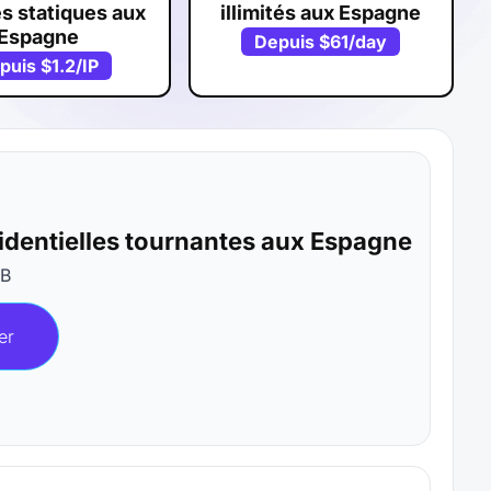
s statiques aux
illimités aux Espagne
Espagne
Depuis
$61
/day
puis
$1.2
/IP
sidentielles tournantes aux Espagne
GB
er