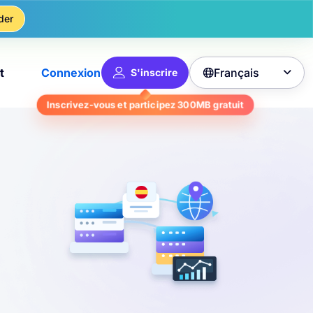
der
Français
t
Connexion
S'inscrire

Inscrivez-vous et participez
300MB
gratuit