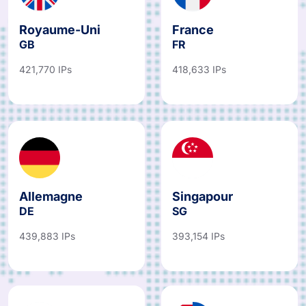
Royaume-Uni
France
GB
FR
421,770 IPs
418,633 IPs
Allemagne
Singapour
DE
SG
439,883 IPs
393,154 IPs