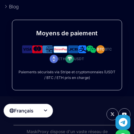
Blog
Moyens de paiement
BTC
BTC
ETH
USDT
Paiements sécurisés via Stripe et cryptomonnaies (USDT
/ BTC / ETH pris en charge)
Français

MaskProxy dispose d'un vaste réseau de