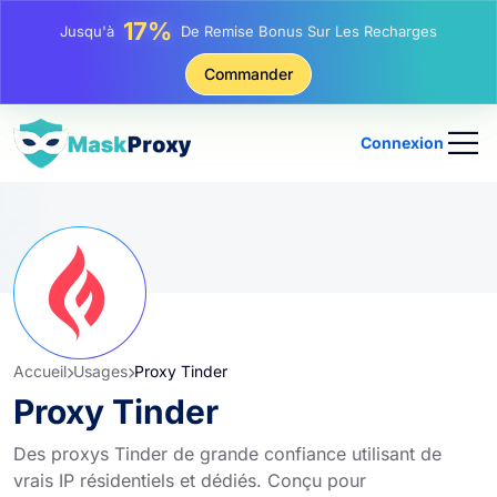
25%
Jusqu'à
Remise Sur Les Achats Statiques IP
81%
Commander
Jusqu'à
Remise Sur Les Achats Tournants IP
Connexion
Accueil
Usages
Proxy Tinder
Proxy Tinder
Des proxys Tinder de grande confiance utilisant de
vrais IP résidentiels et dédiés. Conçu pour