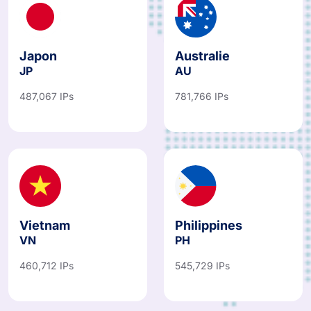
Japon
Australie
JP
AU
487,067 IPs
781,766 IPs
Vietnam
Philippines
VN
PH
460,712 IPs
545,729 IPs