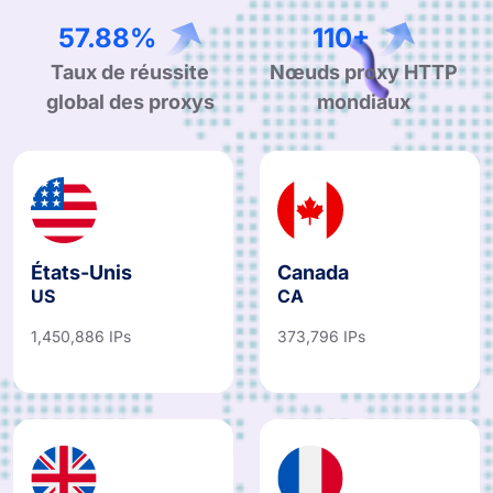
99.90%
190+
Taux de réussite
Nœuds proxy HTTP
global des proxys
mondiaux
États-Unis
Canada
US
CA
1,450,886 IPs
373,796 IPs