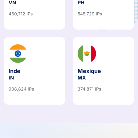
VN
PH
460,712 IPs
545,729 IPs
Inde
Mexique
IN
MX
908,824 IPs
374,871 IPs