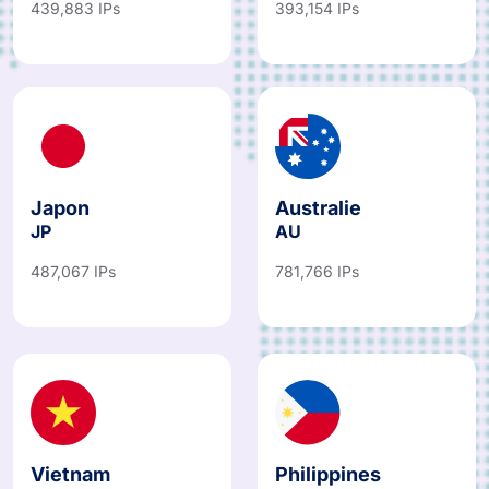
439,883 IPs
393,154 IPs
Japon
Australie
JP
AU
487,067 IPs
781,766 IPs
Vietnam
Philippines