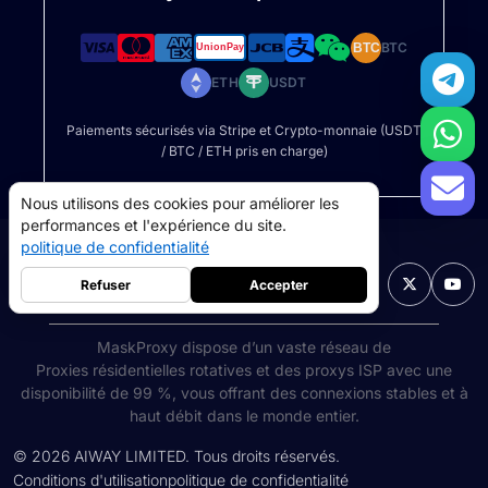
BTC
BTC
ETH
USDT
Paiements sécurisés via Stripe et Crypto-monnaie (USDT
/ BTC / ETH pris en charge)
Nous utilisons des cookies pour améliorer les
performances et l'expérience du site.
politique de confidentialité
Français

Refuser
Accepter
MaskProxy dispose d’un vaste réseau de
Proxies résidentielles rotatives
et des proxys ISP avec une
proxys résidentiels
5GB
-
$9
disponibilité de 99 %, vous offrant des connexions stables et à
Proxys de centre de données
10GB
-
$5
haut débit dans le monde entier.
©
2026
AIWAY LIMITED. Tous droits réservés.
->