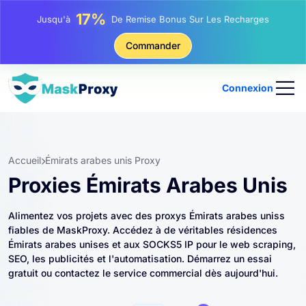
25%
Jusqu'à
Remise Sur Les Achats Statiques IP
81%
Commander
Jusqu'à
Remise Sur Les Achats Tournants IP
Connexion
Accueil
Émirats arabes unis Proxy
Proxies Émirats Arabes Unis
Alimentez vos projets avec des proxys Émirats arabes uniss
fiables de MaskProxy. Accédez à de véritables résidences
Émirats arabes unises et aux SOCKS5 IP pour le web scraping,
SEO, les publicités et l'automatisation. Démarrez un essai
gratuit ou contactez le service commercial dès aujourd'hui.