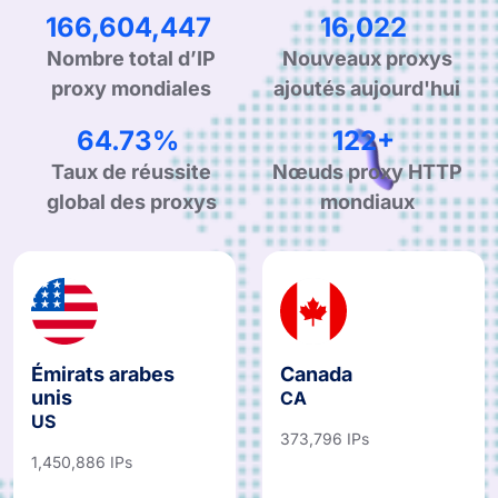
257,105,629
24,726
Nombre total d’IP
Nouveaux proxys
proxy mondiales
ajoutés aujourd'hui
99.90%
190+
Taux de réussite
Nœuds proxy HTTP
global des proxys
mondiaux
Émirats arabes
Canada
unis
CA
US
373,796 IPs
1,450,886 IPs