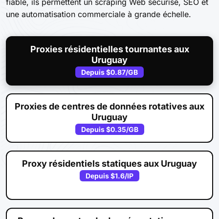
fiable, ils permettent un scraping Web sécurisé, SEO et
une automatisation commerciale à grande échelle.
Proxies résidentielles tournantes aux
Uruguay
Depuis
$0.87
/GB
Proxies de centres de données rotatives aux
Uruguay
Depuis
$0.35
/GB
Proxy résidentiels statiques aux Uruguay
Depuis
$1.6
/IP