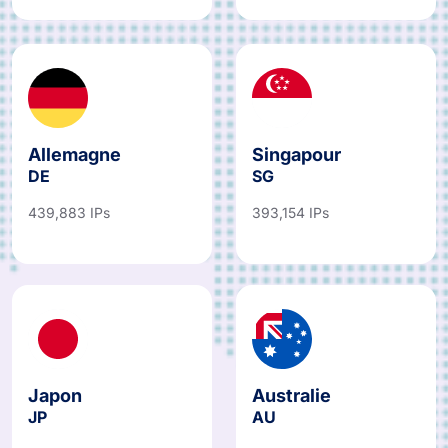
Allemagne
Singapour
DE
SG
439,883 IPs
393,154 IPs
Japon
Australie
JP
AU
487,067 IPs
781,766 IPs