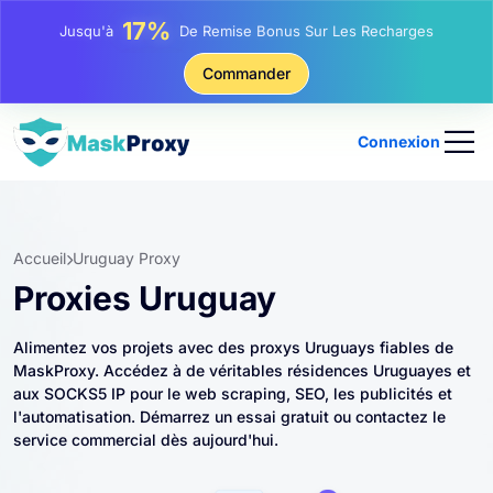
25%
Jusqu'à
Remise Sur Les Achats Statiques IP
81%
Commander
Jusqu'à
Remise Sur Les Achats Tournants IP
Connexion
Accueil
Uruguay Proxy
Proxies Uruguay
Alimentez vos projets avec des proxys Uruguays fiables de
MaskProxy. Accédez à de véritables résidences Uruguayes et
aux SOCKS5 IP pour le web scraping, SEO, les publicités et
l'automatisation. Démarrez un essai gratuit ou contactez le
service commercial dès aujourd'hui.