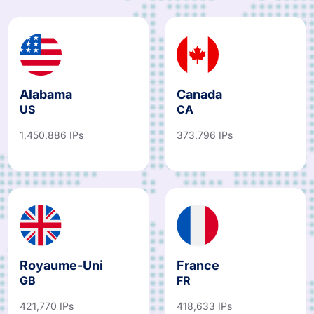
Alabama
Canada
US
CA
1,450,886 IPs
373,796 IPs
Royaume-Uni
France
GB
FR
421,770 IPs
418,633 IPs