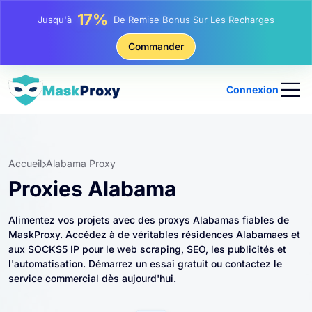
25%
Jusqu'à
Remise Sur Les Achats Statiques IP
81%
Commander
Jusqu'à
Remise Sur Les Achats Tournants IP
Connexion
Accueil
Alabama Proxy
Proxies Alabama
Alimentez vos projets avec des proxys Alabamas fiables de
MaskProxy. Accédez à de véritables résidences Alabamaes et
aux SOCKS5 IP pour le web scraping, SEO, les publicités et
l'automatisation. Démarrez un essai gratuit ou contactez le
service commercial dès aujourd'hui.