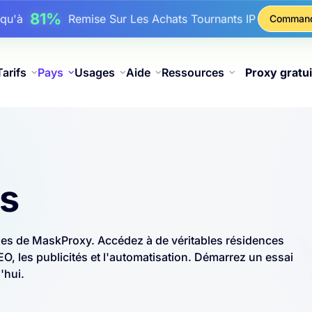
17%
squ'à
De Remise Bonus Sur Les Recharges
Comman
25%
squ'à
Remise Sur Les Achats Statiques IP
81%
squ'à
Remise Sur Les Achats Tournants IP
Tarifs
Pays
Usages
Aide
Ressources
Proxy gratui
as
les de MaskProxy. Accédez à de véritables résidences
, les publicités et l'automatisation. Démarrez un essai
'hui.