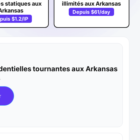
s statiques aux
illimités aux Arkansas
Arkansas
Depuis
$61
/day
puis
$1.2
/IP
identielles tournantes aux Arkansas
B
r