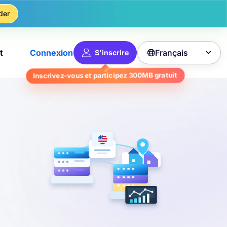
der
Français
t
Connexion
S'inscrire

Inscrivez-vous et participez
300MB
gratuit