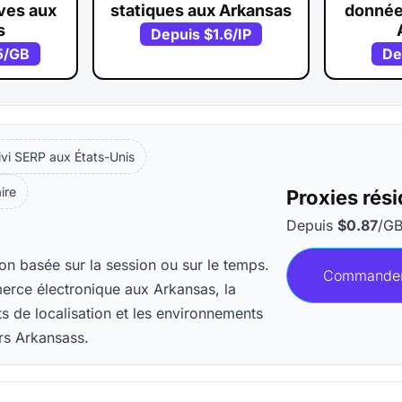
ves aux
statiques aux Arkansas
donnée
s
Depuis
$1.6
/IP
5
/GB
De
ivi SERP aux États-Unis
aire
Proxies rés
Depuis
$0.87
/G
ion basée sur la session ou sur le temps.
Commande
merce électronique aux Arkansas, la
s de localisation et les environnements
rs Arkansass.