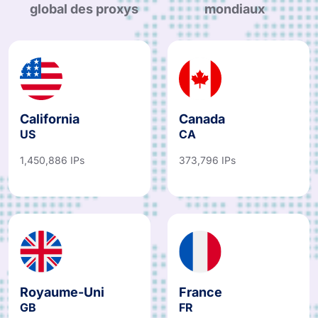
global des proxys
mondiaux
California
Canada
US
CA
1,450,886 IPs
373,796 IPs
Royaume-Uni
France
GB
FR