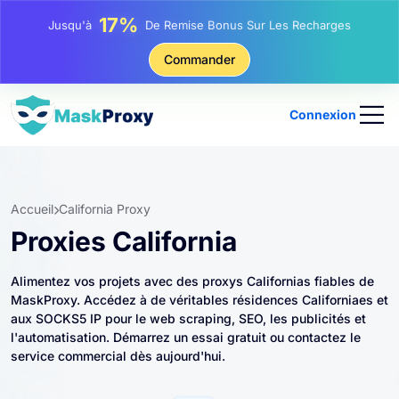
25%
Jusqu'à
Remise Sur Les Achats Statiques IP
81%
Commander
Jusqu'à
Remise Sur Les Achats Tournants IP
Connexion
Accueil
California Proxy
Proxies California
Alimentez vos projets avec des proxys Californias fiables de
MaskProxy. Accédez à de véritables résidences Californiaes et
aux SOCKS5 IP pour le web scraping, SEO, les publicités et
l'automatisation. Démarrez un essai gratuit ou contactez le
service commercial dès aujourd'hui.