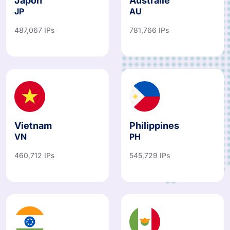
JP
AU
487,067 IPs
781,766 IPs
Vietnam
Philippines
VN
PH
460,712 IPs
545,729 IPs