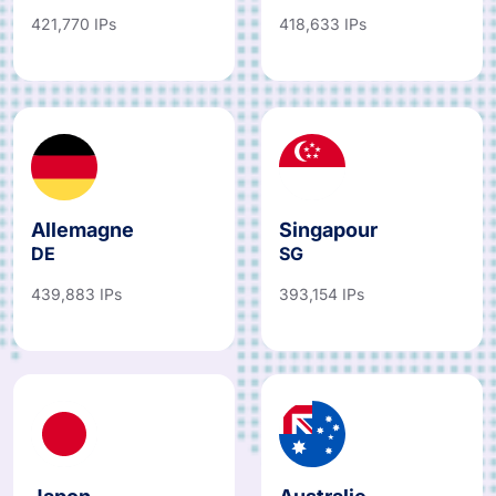
421,770 IPs
418,633 IPs
Allemagne
Singapour
DE
SG
439,883 IPs
393,154 IPs
Japon
Australie