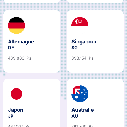
Allemagne
Singapour
DE
SG
439,883 IPs
393,154 IPs
Japon
Australie
JP
AU