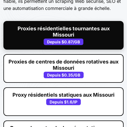
fiable, ils permettent un scraping Web sécurisé, SEO et
une automatisation commerciale à grande échelle.
Proxies résidentielles tournantes aux
Missouri
Depuis
$0.87
/GB
Proxies de centres de données rotatives aux
Missouri
Depuis
$0.35
/GB
Proxy résidentiels statiques aux Missouri
Depuis
$1.6
/IP