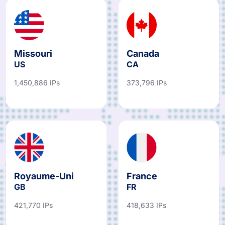
Missouri
Canada
US
CA
1,450,886 IPs
373,796 IPs
Royaume-Uni
France
GB
FR
421,770 IPs
418,633 IPs