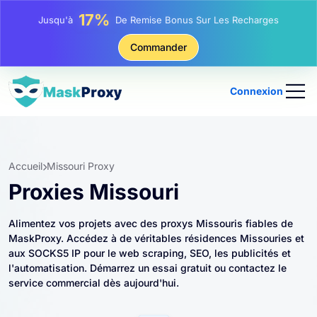
17%
Jusqu'à
De Remise Bonus Sur Les Recharges
25%
Jusqu'à
Remise Sur Les Achats Statiques IP
Commander
81%
Jusqu'à
Remise Sur Les Achats Tournants IP
Connexion
Accueil
Missouri Proxy
Proxies Missouri
Alimentez vos projets avec des proxys Missouris fiables de
MaskProxy. Accédez à de véritables résidences Missouries et
aux SOCKS5 IP pour le web scraping, SEO, les publicités et
l'automatisation. Démarrez un essai gratuit ou contactez le
service commercial dès aujourd'hui.