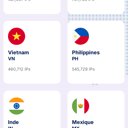
487,067 IPs
781,766 IPs
Vietnam
Philippines
VN
PH
460,712 IPs
545,729 IPs
Inde
Mexique