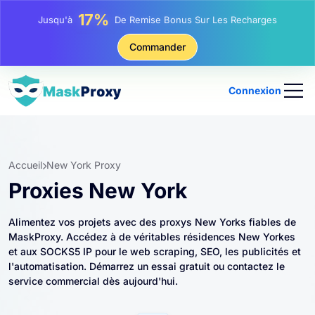
25%
Jusqu'à
Remise Sur Les Achats Statiques IP
81%
Commander
Jusqu'à
Remise Sur Les Achats Tournants IP
Connexion
Accueil
New York Proxy
Proxies New York
Alimentez vos projets avec des proxys New Yorks fiables de
MaskProxy. Accédez à de véritables résidences New Yorkes
et aux SOCKS5 IP pour le web scraping, SEO, les publicités et
l'automatisation. Démarrez un essai gratuit ou contactez le
service commercial dès aujourd'hui.