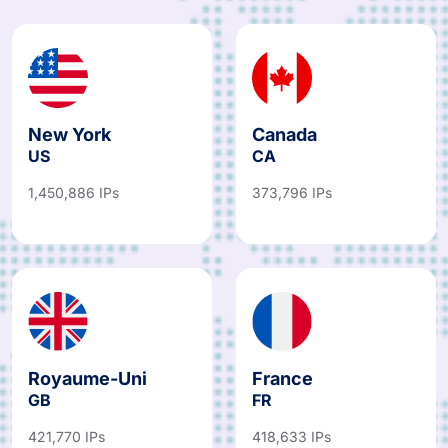
New York
Canada
US
CA
1,450,886 IPs
373,796 IPs
Royaume-Uni
France
GB
FR
421,770 IPs
418,633 IPs