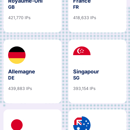
Royaume-Uni
France
GB
FR
421,770 IPs
418,633 IPs
Allemagne
Singapour
DE
SG
439,883 IPs
393,154 IPs