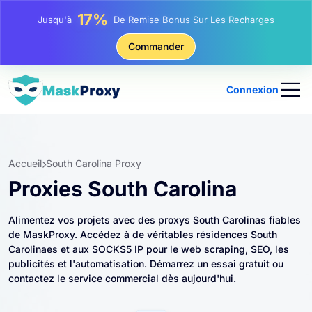
25%
Jusqu'à
Remise Sur Les Achats Statiques IP
81%
Commander
Jusqu'à
Remise Sur Les Achats Tournants IP
Connexion
Accueil
South Carolina Proxy
Proxies South Carolina
Alimentez vos projets avec des proxys South Carolinas fiables
de MaskProxy. Accédez à de véritables résidences South
Carolinaes et aux SOCKS5 IP pour le web scraping, SEO, les
publicités et l'automatisation. Démarrez un essai gratuit ou
contactez le service commercial dès aujourd'hui.