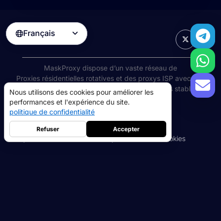
Français

MaskProxy dispose d’un vaste réseau de
Proxies résidentielles rotatives
et des proxys ISP avec une
disponibilité de 99 %, vous offrant des connexions stables et à
Nous utilisons des cookies pour améliorer les
haut débit dans le monde entier.
performances et l'expérience du site.
politique de confidentialité
©
2026
AIWAY LIMITED. Tous droits réservés.
Conditions d'utilisation
politique de confidentialité
Refuser
Accepter
Politique de remboursement
Politique relative aux cookies
proxys résidentiels
5GB
-
$9
Proxys de centre de données
10GB
-
$5
->