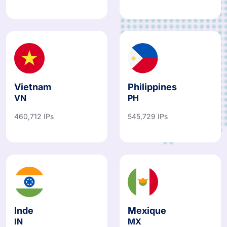
487,067 IPs
781,766 IPs
Vietnam
Philippines
VN
PH
460,712 IPs
545,729 IPs
Inde
Mexique