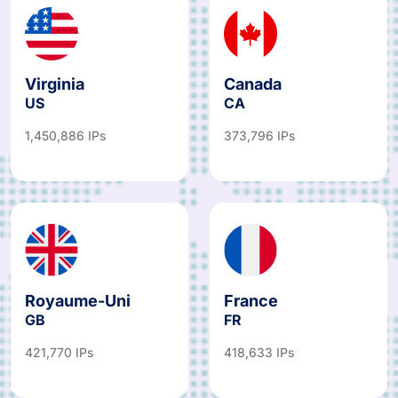
Virginia
Canada
US
CA
1,450,886 IPs
373,796 IPs
Royaume-Uni
France
GB
FR
421,770 IPs
418,633 IPs