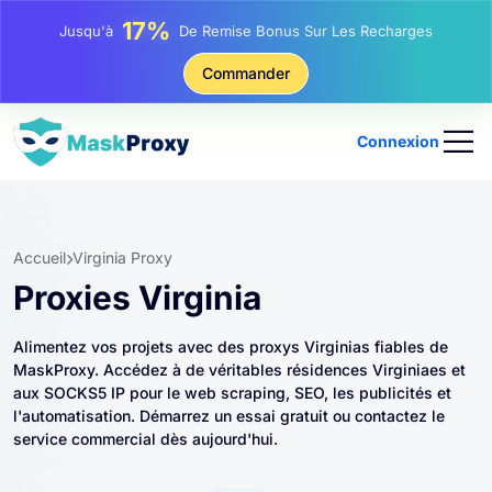
25%
Jusqu'à
Remise Sur Les Achats Statiques IP
81%
Commander
Jusqu'à
Remise Sur Les Achats Tournants IP
Connexion
Accueil
Virginia Proxy
Proxies Virginia
Alimentez vos projets avec des proxys Virginias fiables de
MaskProxy. Accédez à de véritables résidences Virginiaes et
aux SOCKS5 IP pour le web scraping, SEO, les publicités et
l'automatisation. Démarrez un essai gratuit ou contactez le
service commercial dès aujourd'hui.