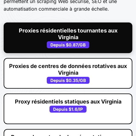
permettent un scraping Web sécurisé, SEO et une
automatisation commerciale à grande échelle.
Proxies résidentielles tournantes aux
Virginia
Depuis
$0.87
/GB
Proxies de centres de données rotatives aux
Virginia
Depuis
$0.35
/GB
Proxy résidentiels statiques aux Virginia
Depuis
$1.6
/IP