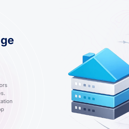
age
ors
es.
tation
pp