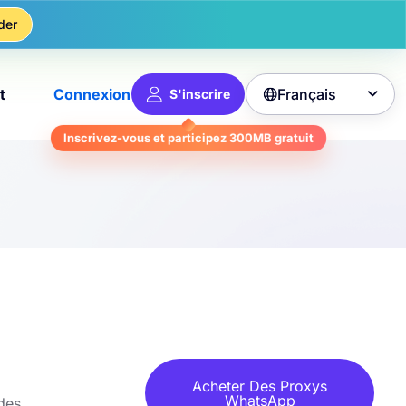
der
Français
t
Connexion
S'inscrire

Inscrivez-vous et participez
300MB
gratuit
Acheter Des Proxys
WhatsApp
 des