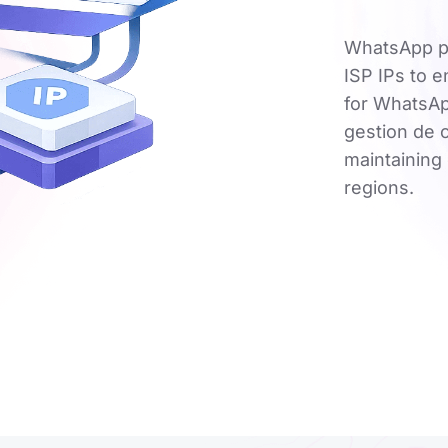
WhatsApp pr
ISP IPs to e
for WhatsAp
gestion de 
maintaining
regions.