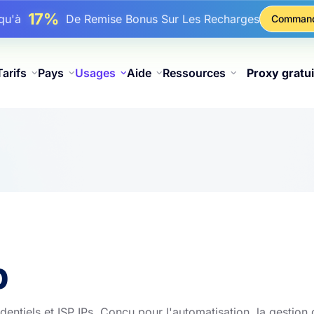
25%
squ'à
Remise Sur Les Achats Statiques IP
Comman
81%
squ'à
Remise Sur Les Achats Tournants IP
Tarifs
Pays
Usages
Aide
Ressources
Proxy gratui
p
ntiels et ISP IPs. Conçu pour l'automatisation, la gestion